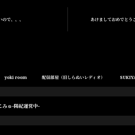
いので、、、
あけましておめでとう
yoki room
配信部屋（旧しらぬいレディオ）
SUKIY
こみゅ-陽紀運営中-