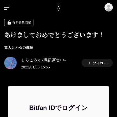
ロ
有料会員限定
あけましておめでとうございます！
寛人とハセの部屋
しらこみゅ-陽紀運営中-
フォロー
2022/01/03 15:53
Bitfan IDでログイン