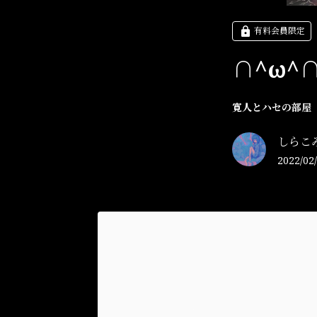
有料会員限定
∩^ω^
寛人とハセの部屋
しらこ
2022/02/