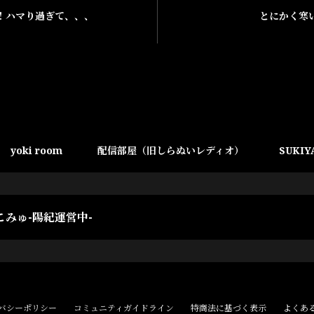
！ハマり過ぎて、、、
とにかく寒
yoki room
配信部屋（旧しらぬいレディオ）
SUKIY
こみゅ-陽紀運営中-
バシーポリシー
コミュニティガイドライン
特商法に基づく表示
よくあ